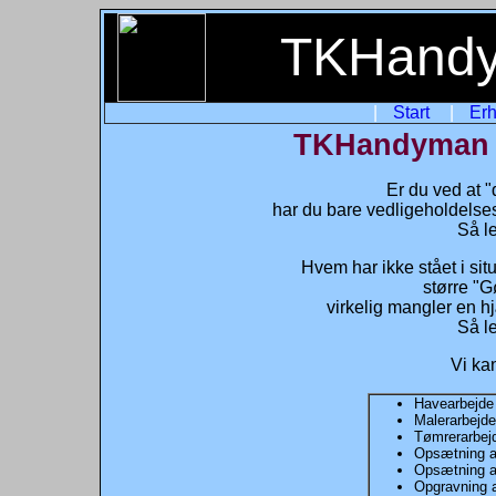
TKHandy
|
Start
|
Er
TKHandyman -
Er du ved at "
har du bare vedligeholdelses
Så l
Hvem har ikke stået i sit
større "G
virkelig mangler en 
Så l
Vi ka
Havearbejde
Malerarbejde
Tømrerarbej
Opsætning af
Opsætning a
Opgravning 